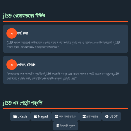
jl39 খেলোয়াড়দের রিভিউ
মার্ক, ঢাকা
ম
"jl39 অ্যাপ অসাধারণ! ডাউনলোড ও খেলা সহজ। গত সপ্তাহে সুপার এস-এ আমি ৫০,০০০ টাকা জিতেছি। jl39
লগইন দ্রুত এবং bKash-এ উত্তোলন তাৎক্ষণিক!"
জেসিকা, চট্টগ্রাম
জ
"বাংলাদেশের সেরা অনলাইন ক্যাসিনো! jl39 গেমগুলি ন্যায্য এবং বোনাস আসল। আমি আমার সব বন্ধুদের jl39
ক্যাসিনোর সুপারিশ করি। ভিআইপি প্রোগ্রামটি এর মূল্য পুরোপুরি দেয়!"
jl39 এর পেমেন্ট পদ্ধতি
bKash
Nagad
ডাচ-বাংলা ব্যাংক
ব্র্যাক ব্যাংক
USDT
ইসলামি ব্যাংক