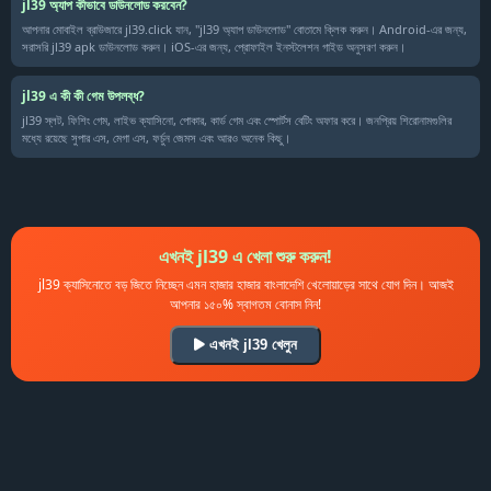
jl39 অ্যাপ কীভাবে ডাউনলোড করবেন?
আপনার মোবাইল ব্রাউজারে jl39.click যান, "jl39 অ্যাপ ডাউনলোড" বোতামে ক্লিক করুন। Android-এর জন্য,
সরাসরি jl39 apk ডাউনলোড করুন। iOS-এর জন্য, প্রোফাইল ইনস্টলেশন গাইড অনুসরণ করুন।
jl39 এ কী কী গেম উপলব্ধ?
jl39 স্লট, ফিশিং গেম, লাইভ ক্যাসিনো, পোকার, কার্ড গেম এবং স্পোর্টস বেটিং অফার করে। জনপ্রিয় শিরোনামগুলির
মধ্যে রয়েছে সুপার এস, মেগা এস, ফর্চুন জেমস এবং আরও অনেক কিছু।
এখনই jl39 এ খেলা শুরু করুন!
jl39 ক্যাসিনোতে বড় জিতে নিচ্ছেন এমন হাজার হাজার বাংলাদেশি খেলোয়াড়ের সাথে যোগ দিন। আজই
আপনার ১৫০% স্বাগতম বোনাস নিন!
এখনই jl39 খেলুন