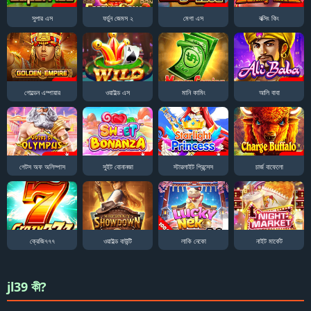
সুপার এস
ফর্চুন জেমস ২
মেগা এস
বক্সিং কিং
গোল্ডেন এম্পায়ার
ওয়াইল্ড এস
মানি কামিং
আলি বাবা
গেটস অফ অলিম্পাস
সুইট বোনানজা
স্টারলাইট প্রিন্সেস
চার্জ বাফেলো
ক্রেজি৭৭৭
ওয়াইল্ড বাউন্টি
লাকি নেকো
নাইট মার্কেট
jl39 কী?