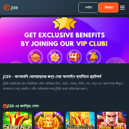
jl39
লগইন
নিবন্ধন
jl39 - বাংলাদেশি খেলোয়াড়দের জন্য সেরা অনলাইন ক্যাসিনো প্ল্যাটফর্ম
jl39 ক্যাসিনোর সাথে প্রিমিয়াম গেমিং অভিজ্ঞতা নিন। স্লট, পোকার, ফিশিং গেম খেলুন এবং আসল টাকা জিতুন।
বাংলাদেশে সেরা মোবাইল গেমিং অভিজ্ঞতার জন্য jl39 অ্যাপ ডাউনলোড করুন।
jl39 এর জনপ্রিয় গেমস