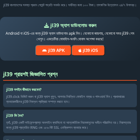
jl39 বাংলাদেশের সমস্ত প্রধান পেমেন্ট পদ্ধতি সমর্থন করে। সর্বনিম্ন জমা ১০০ টাকা। তাৎক্ষণিক উত্তোলন ২৪/৭ উপলব্ধ।
jl39 অ্যাপ ডাউনলোড করুন
Android বা iOS-এর জন্য jl39 অ্যাপ ডাউনলোড apk নিন। যেকোনো জায়গায়, যেকোনো সময় jl39 গেম
খেলুন। একচেটিয়া মোবাইল-অনলি বোনাস অপেক্ষা করছে!
jl39 APK
jl39 iOS
jl39 প্রায়শই জিজ্ঞাসিত প্রশ্ন
jl39 লগইন কীভাবে করবেন?
jl39.click ভিজিট করুন বা jl39 অ্যাপ খুলুন, আপনার নিবন্ধিত মোবাইল নম্বর ও পাসওয়ার্ড দিন। প্রথমবারের
ব্যবহারকারীদের jl39 নিবন্ধন প্রক্রিয়া সম্পন্ন করতে হবে।
jl39 কি বৈধ?
হ্যাঁ, jl39 একটি লাইসেন্সপ্রাপ্ত অনলাইন ক্যাসিনো যা আন্তর্জাতিক নিয়মকানুনের অধীনে পরিচালিত হয়। নিরাপত্তার
জন্য jl39 প্রত্যয়িত RNG এবং ২৫৬-বিট SSL এনক্রিপশন ব্যবহার করে।